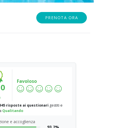
PRENOTA ORA
Favoloso
.0
%
945 risposte ai questionari
gestiti e
da
Qualitando
ione e accoglienza
93.2%