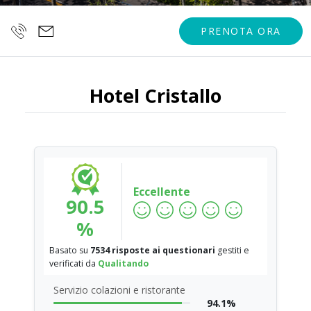
PRENOTA ORA
Hotel Cristallo
Eccellente
90.5
%
Basato su
7534 risposte ai questionari
gestiti e
verificati da
Qualitando
Servizio colazioni e ristorante
94.1%