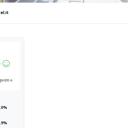
el.it
gestiti e
.0%
.9%