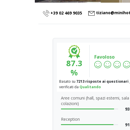
tiziano@minihot
+39 02 469 9035
Favoloso
87.3
%
Basato su
7213 risposte ai questionari
verificati da
Qualitando
Aree comuni (hall, spazi esterni, sala
colazioni)
93
Reception
91