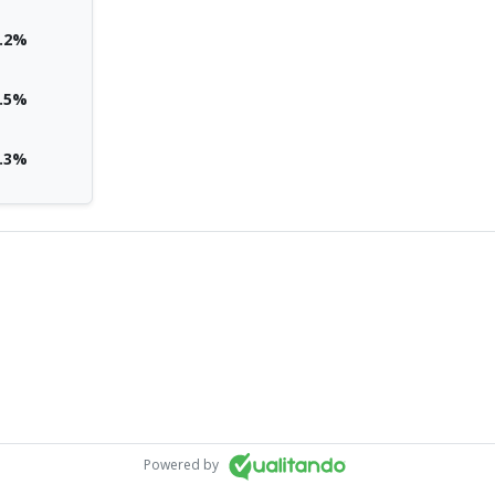
.2%
.5%
.3%
Powered by