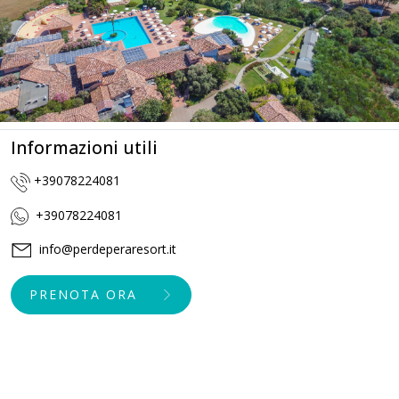
Informazioni utili
+39078224081
+39078224081
info@perdeperaresort.it
PRENOTA ORA