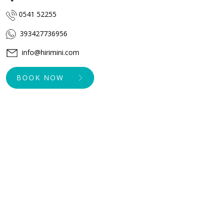
0541 52255
393427736956
info@hirimini.com
BOOK NOW