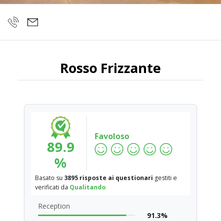
Rosso Frizzante
Favoloso
89.9
%
Basato su
3895 risposte ai questionari
gestiti e
verificati da
Qualitando
Reception
91.3%