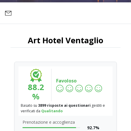
Art Hotel Ventaglio
Favoloso
88.2
%
Basato su
3899 risposte ai questionari
gestiti e
verificati da
Qualitando
Prenotazione e accoglienza
92.7%