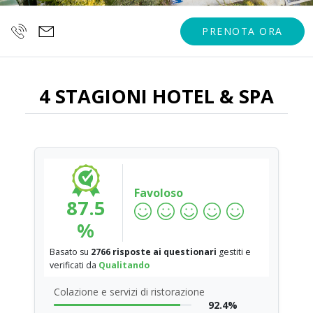
PRENOTA ORA
4 STAGIONI HOTEL & SPA
Favoloso
87.5
%
Basato su
2766 risposte ai questionari
gestiti e
verificati da
Qualitando
Colazione e servizi di ristorazione
92.4%