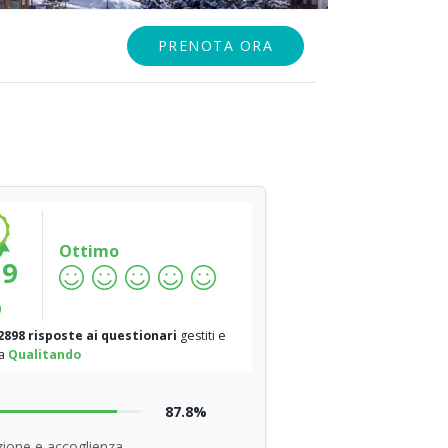
PRENOTA ORA
Ottimo
.9
%
2898 risposte ai questionari
gestiti e
da
Qualitando
87.8%
ione e accoglienza