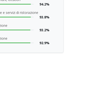
94.2%
 e servizi di ristorazione
93.8%
zione
93.2%
zione
92.9%