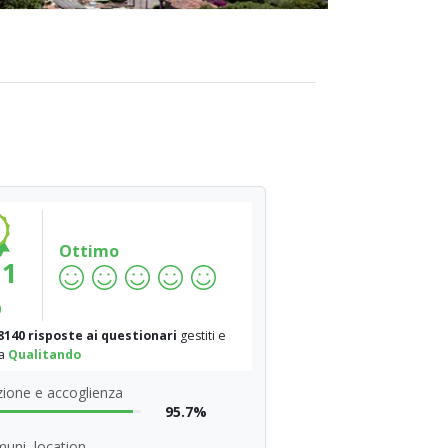
Ottimo
.1
%
8140 risposte ai questionari
gestiti e
da
Qualitando
ione e accoglienza
95.7%
uni, location