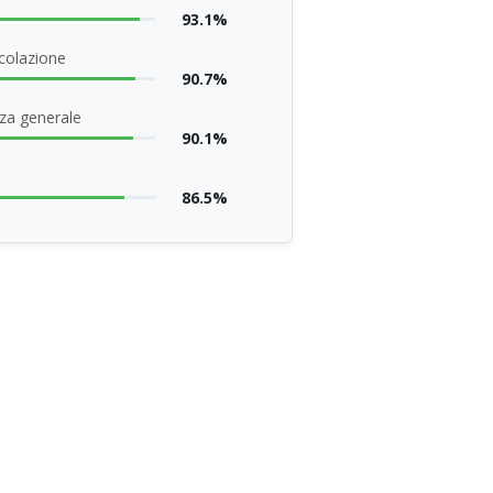
93.1%
 colazione
90.7%
za generale
90.1%
86.5%