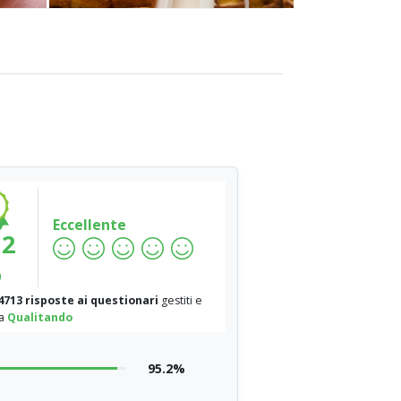
Eccellente
.2
%
4713 risposte ai questionari
gestiti e
da
Qualitando
95.2%