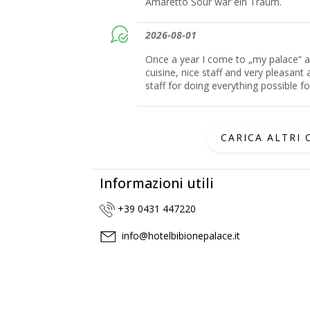
Amaretto Sour war ein Traum.
2026-08-01
Once a year I come to „my palace“ an
cuisine, nice staff and very pleasant 
staff for doing everything possible f
CARICA ALTRI
Informazioni utili
+39 0431 447220
info@hotelbibionepalace.it