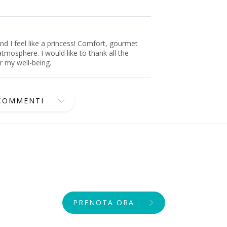
d I feel like a princess! Comfort, gourmet
atmosphere. I would like to thank all the
or my well-being.
 COMMENTI
PRENOTA ORA