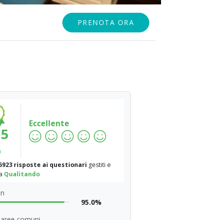
PRENOTA ORA
Eccellente
.5
%
5923 risposte ai questionari
gestiti e
da
Qualitando
on
95.0%
e aree comuni