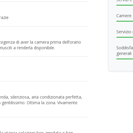
Camere
razie
Servizio 
esigenza di aver la camera prima dell’orario
usciti a renderla disponibile.
Soddisfa
generali
da, silenziosa, aria condizionata perfetta,
 gentilissimo. Ottima la zona. Vivamente
 la stanza colazioni ben arredata e ben