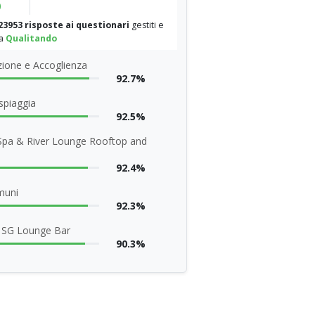
%
23953 risposte ai questionari
gestiti e
da
Qualitando
ione e Accoglienza
92.7%
 spiaggia
92.5%
Spa & River Lounge Rooftop and
a
92.4%
muni
92.3%
o SG Lounge Bar
90.3%