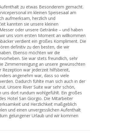
 Aufenthalt zu etwas Besonderem gemacht.
rvicepersonal im kleinen Speisesaal am
ch aufmerksam, herzlich und
it kannten sie unsere kleinen
 Messer oder unsere Getränke – und haben
n wir uns vom ersten Moment an willkommen
abäcker verdient ein großes Kompliment. Die
en definitiv zu den besten, die wir
haben. Ebenso möchten wir die
orheben. Sie war stets freundlich, sehr
die Zimmerreinigung an unsere gewünschten
Rezeption war jederzeit hilfsbereit,
onders angenehm war, dass so viele
erden. Dadurch fühlte man sich auch in der
ut. Unsere River Suite war sehr schön,
 uns dort rundum wohlgefühlt. Ein großes
 Hotel San Giorgio. Die Mitarbeiter
merksamkeit und Herzlichkeit maßgeblich
hlen und einen unvergesslichen Aufenthalt
rundum gelungener Urlaub und wir kommen