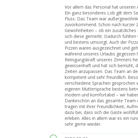
Vor allem das Personal hat unseren
Ein ganz besonderes Lob gilt dem Se
Fluss. Das Team war außergewöhnli
zuvorkommend. Schon nach kurzer Ze
Gewohnheiten – ob ein zusätzliches
sich diese gemerkt. Dadurch fühlte
und bestens umsorgt. Auch der Pizz
Pizzen waren ausgezeichnet und gehör
während unseres Urlaubs gegessen 
Reinigungskraft unseres Zimmers herv
gewissenhaft und hat sich bemüht, 
Zeiten anzupassen. Das Team an der 
kompetent und sehr freundlich. Bes
verschiedene Sprachen gesprochen w
eigenen Muttersprache bestens betre
modern und komfortabel – wir haben
Dankeschön an das gesamte Team des
tragen mit ihrer Freundlichkeit, Auf
dazu bei, dass sich die Gäste wohlfü
erleben. Alles in allem war es ein 
sehr gerne wieder.