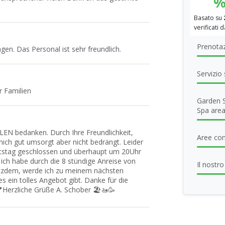
Basato su
verificati 
Prenotaz
n. Das Personal ist sehr freundlich.
Servizio
r Familien
Garden 
Spa are
LLEN bedanken. Durch Ihre Freundlichkeit,
Aree co
mich gut umsorgt aber nicht bedrängt. Leider
stag geschlossen und überhaupt um 20Uhr
ich habe durch die 8 stündige Anreise von
Il nostr
otzdem, werde ich zu meinem nächsten
 ein tolles Angebot gibt. Danke für die
Herzliche Grüße A. Schober 🏖️🚤🥳