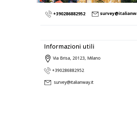
survey@italianwa
+390286882952
Informazioni utili
Via Brisa, 20123, Milano
+390286882952
survey@italianway.it