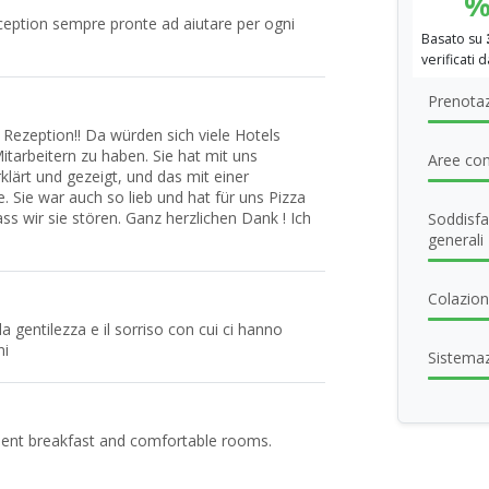
eception sempre pronte ad aiutare per ogni
Basato su
verificati 
Prenotaz
r Rezeption!! Da würden sich viele Hotels
itarbeitern zu haben. Sie hat mit uns
Aree com
lärt und gezeigt, und das mit einer
be. Sie war auch so lieb und hat für uns Pizza
ass wir sie stören. Ganz herzlichen Dank ! Ich
Soddisfa
generali
Colazione
a gentilezza e il sorriso con cui ci hanno
ni
Sistema
ellent breakfast and comfortable rooms.