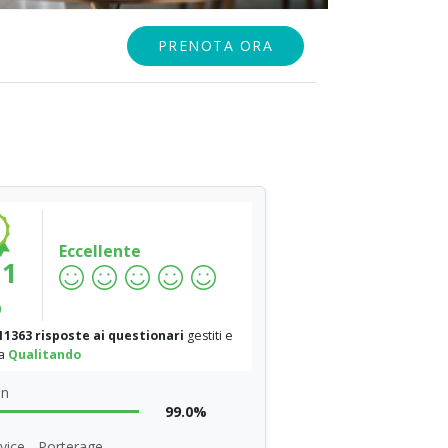
PRENOTA ORA
Eccellente
.1
%
11363 risposte ai questionari
gestiti e
da
Qualitando
on
99.0%
rvice - Porterage