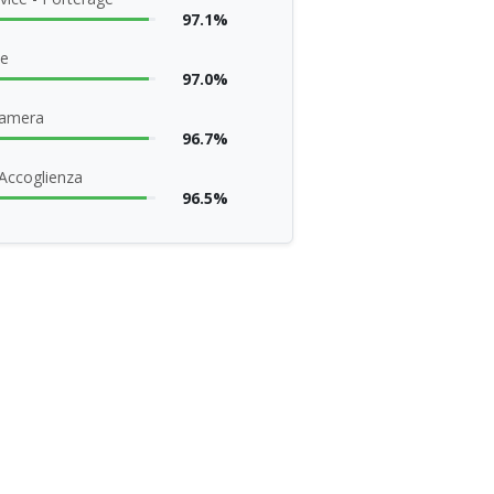
97.1%
ne
97.0%
camera
96.7%
 Accoglienza
96.5%