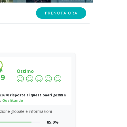
PRENOTA ORA
Ottimo
.9
%
23670 risposte ai questionari
gestiti e
da
Qualitando
zione globale e informazioni
85.0%