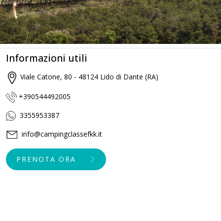
Informazioni utili
Viale Catone, 80 - 48124 Lido di Dante (RA)
+390544492005
3355953387
info@campingclassefkk.it
PRENOTA ORA