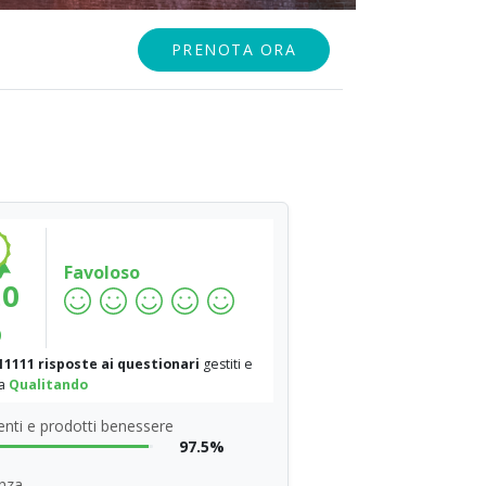
PRENOTA ORA
Favoloso
.0
%
11111 risposte ai questionari
gestiti e
da
Qualitando
nti e prodotti benessere
97.5%
nza