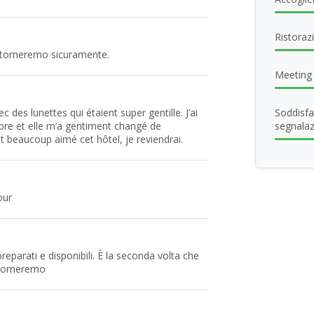
Ristoraz
Ritorneremo sicuramente.
Meeting 
c des lunettes qui étaient super gentille. J’ai
Soddisfa
re et elle m’a gentiment changé de
segnalaz
 beaucoup aimé cet hôtel, je reviendrai.
our
preparati e disponibili. È la seconda volta che
 torneremo