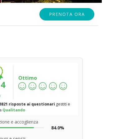
PRENOTA ORA
Ottimo
.4
%
3821 risposte ai questionari
gestiti e
da
Qualitando
ione e accoglienza
84.0%
uni e servizi