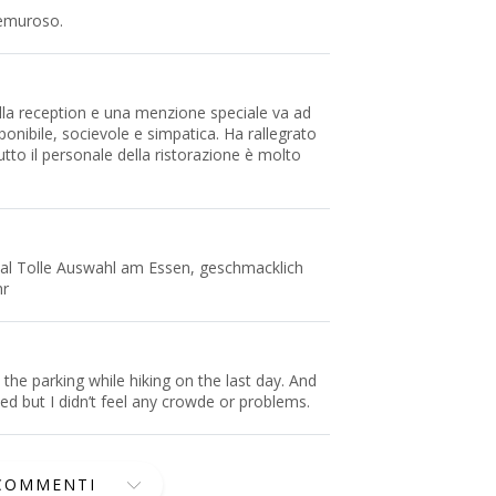
remuroso.
ella reception e una menzione speciale va ad
onibile, socievole e simpatica. Ha rallegrato
tto il personale della ristorazione è molto
l Tolle Auswahl am Essen, geschmacklich
hr
 the parking while hiking on the last day. And
d but I didn’t feel any crowde or problems.
 COMMENTI