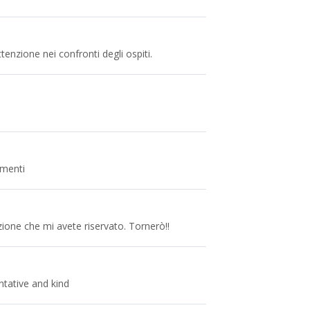
ttenzione nei confronti degli ospiti.
imenti
zione che mi avete riservato. Tornerò!!
ntative and kind