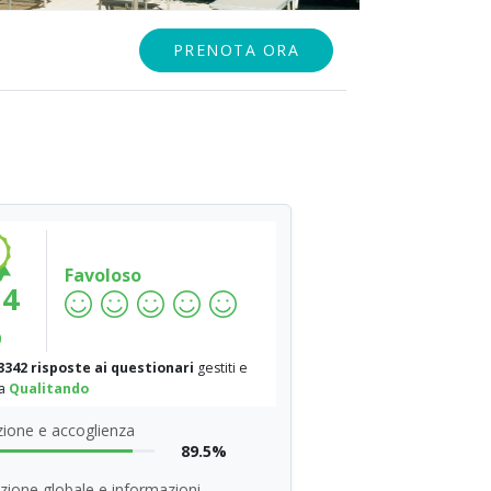
PRENOTA ORA
Favoloso
.4
%
3342 risposte ai questionari
gestiti e
da
Qualitando
ione e accoglienza
89.5%
zione globale e informazioni