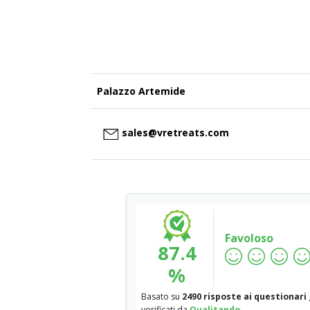
Palazzo Artemide
sales@vretreats.com
Favoloso
87.4
%
Basato su
2490 risposte ai questionari
verificati da
Qualitando