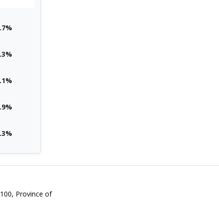
.7%
.3%
.1%
.9%
.3%
6100, Province of