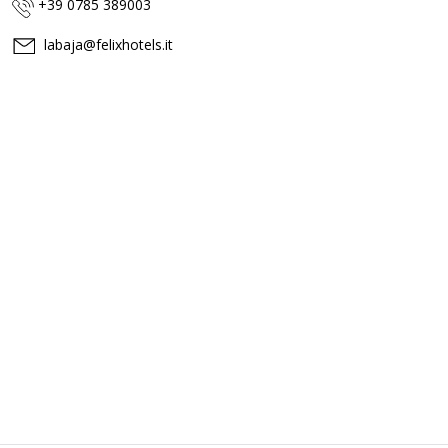
+39 0785 389003
labaja@felixhotels.it