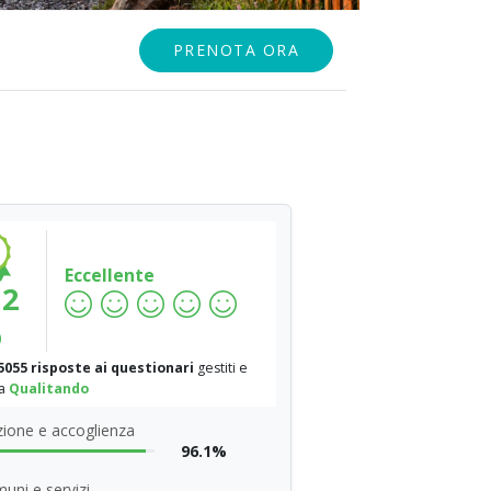
PRENOTA ORA
Eccellente
.2
%
5055 risposte ai questionari
gestiti e
da
Qualitando
ione e accoglienza
96.1%
uni e servizi