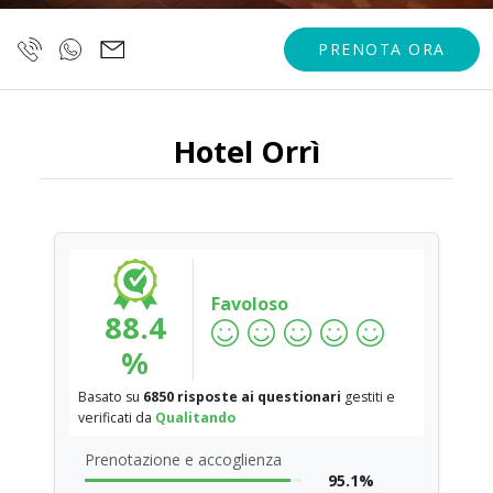
PRENOTA ORA
Hotel Orrì
Favoloso
88.4
%
Basato su
6850 risposte ai questionari
gestiti e
verificati da
Qualitando
Prenotazione e accoglienza
95.1%