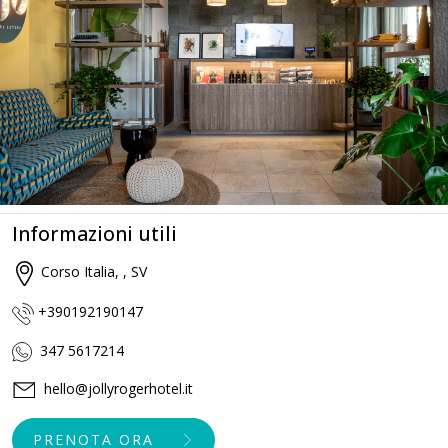
Informazioni utili
Corso Italia, , SV
+390192190147
347 5617214
hello@jollyrogerhotel.it
PRENOTA ORA