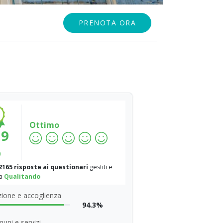
PRENOTA ORA
Ottimo
.9
%
2165 risposte ai questionari
gestiti e
da
Qualitando
ione e accoglienza
94.3%
uni e servizi