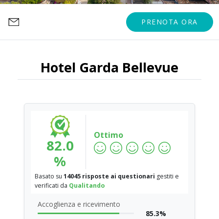
PRENOTA ORA
Hotel Garda Bellevue
Ottimo
82.0
%
Basato su
14045 risposte ai questionari
gestiti e
verificati da
Qualitando
Accoglienza e ricevimento
85.3%