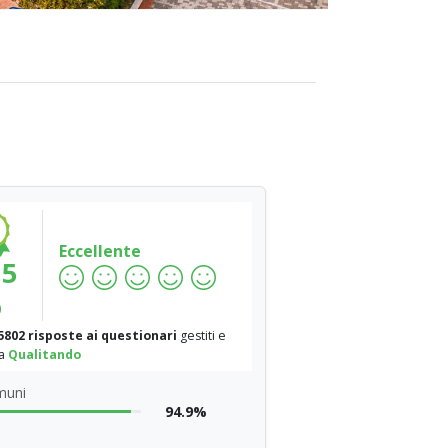
Eccellente
.5
%
5802 risposte ai questionari
gestiti e
da
Qualitando
muni
94.9%