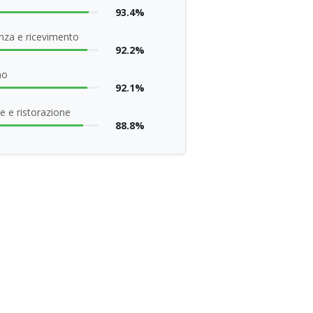
93.4%
nza e ricevimento
92.2%
no
92.1%
e e ristorazione
88.8%