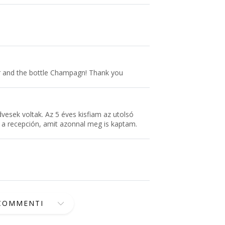
r and the bottle Champagn! Thank you
vesek voltak. Az 5 éves kisfiam az utolsó
m a recepción, amit azonnal meg is kaptam.
 COMMENTI