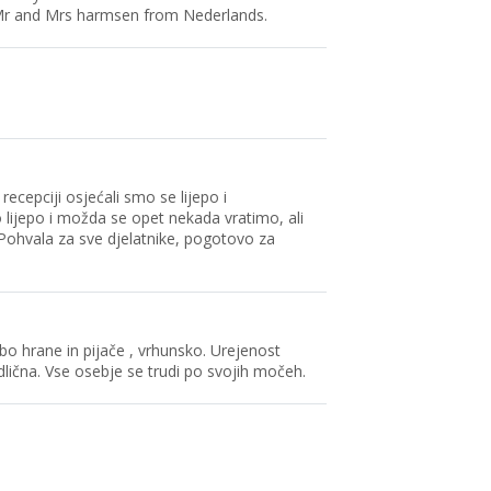
..Mr and Mrs harmsen from Nederlands.
ecepciji osjećali smo se lijepo i
 lijepo i možda se opet nekada vratimo, ali
Pohvala za sve djelatnike, pogotovo za
bo hrane in pijače , vrhunsko. Urejenost
odlična. Vse osebje se trudi po svojih močeh.