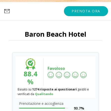
PRENOTA ORA
Baron Beach Hotel
Favoloso
88.4
%
Basato su
1274 risposte ai questionari
gestiti e
verificati da
Qualitando
Prenotazione e accoglienza
93.7%