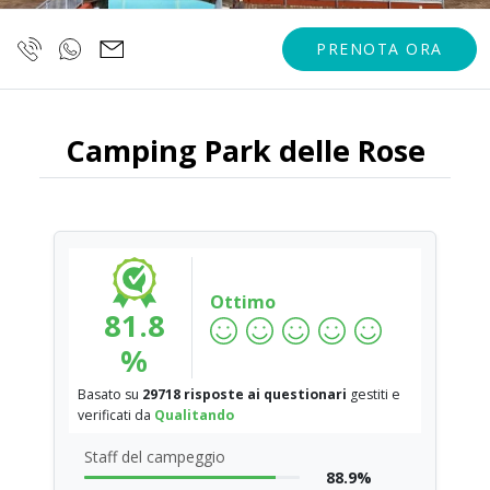
PRENOTA ORA
Camping Park delle Rose
Ottimo
81.8
%
Basato su
29718 risposte ai questionari
gestiti e
verificati da
Qualitando
Staff del campeggio
88.9%