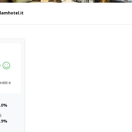
lamhotel.it
stiti e
.0%
i
.9%