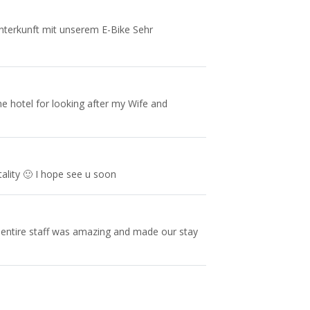
 Unterkunft mit unserem E-Bike Sehr
he hotel for looking after my Wife and
ality 🙂 I hope see u soon
 entire staff was amazing and made our stay