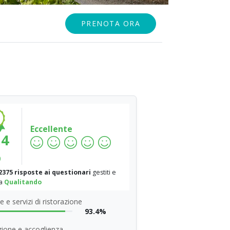
PRENOTA ORA
Eccellente
.4
%
2375 risposte ai questionari
gestiti e
da
Qualitando
 e servizi di ristorazione
93.4%
ione e accoglienza