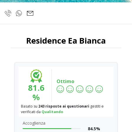
Residence Ea Bianca
Ottimo
81.6
%
Basato su
243 risposte ai questionari
gestiti e
verificati da
Qualitando
Accoglienza
84.5%