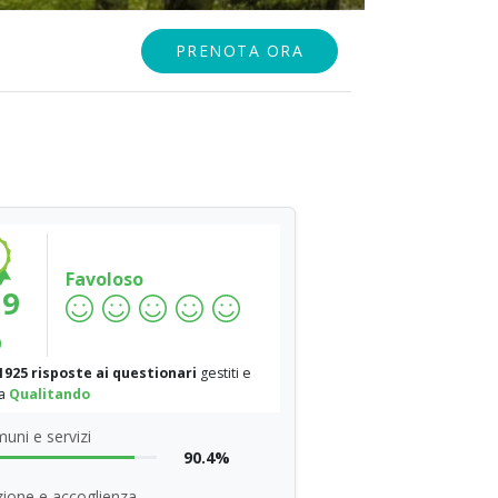
PRENOTA ORA
Favoloso
.9
%
1925 risposte ai questionari
gestiti e
da
Qualitando
uni e servizi
90.4%
ione e accoglienza