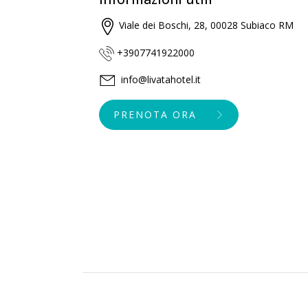
Viale dei Boschi, 28, 00028 Subiaco RM
+3907741922000
info@livatahotel.it
PRENOTA ORA