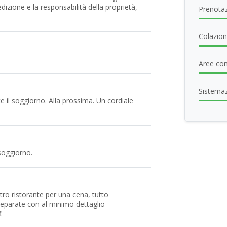
dedizione e la responsabilità della proprietà,
Prenotaz
Colazione
Aree com
Sistema
 il soggiorno. Alla prossima. Un cordiale
 soggiorno.
stro ristorante per una cena, tutto
reparate con al minimo dettaglio
.