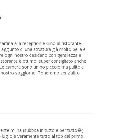
i
artina alla reception e Gino al ristorante
o aggiunto di una struttura già molto bella e
re ogni nostro desiderio con gentilezza e
 ristorante è ottimo, super consigliato anche
. Le camere sono un po piccole ma pulite e
 nostro soggiorno! Toneremo senz’altro.
nte mi ha (subbita in tutto e per tutto😅)
 luglio e veramente tutto al top dal primo