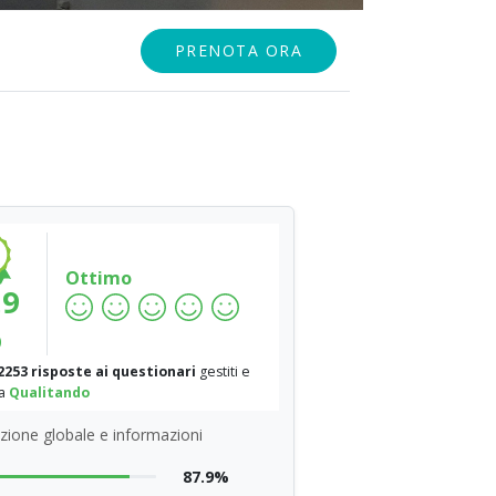
PRENOTA ORA
Ottimo
.9
%
2253 risposte ai questionari
gestiti e
da
Qualitando
zione globale e informazioni
87.9%