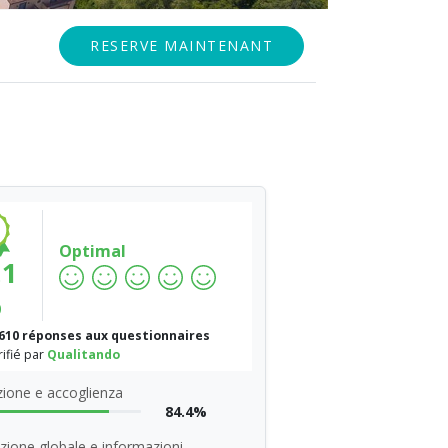
RESERVE MAINTENANT
Optimal
.1
%
610 réponses aux questionnaires
rifié par
Qualitando
ione e accoglienza
84.4%
zione globale e informazioni