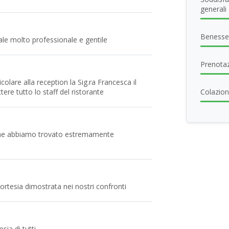
generali
Benesse
ale molto professionale e gentile
Prenotaz
ticolare alla reception la Sig.ra Francesca il
ere tutto lo staff del ristorante
Colazione
 che abbiamo trovato estremamente
 cortesia dimostrata nei nostri confronti
sia di tutti.