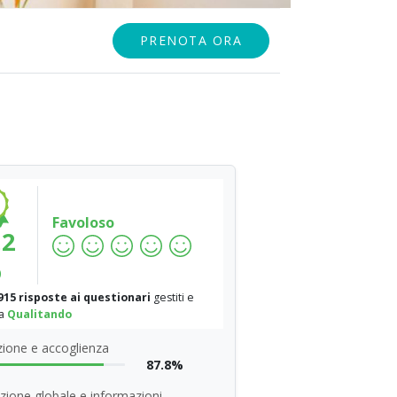
PRENOTA ORA
Favoloso
.2
%
915 risposte ai questionari
gestiti e
da
Qualitando
ione e accoglienza
87.8%
zione globale e informazioni