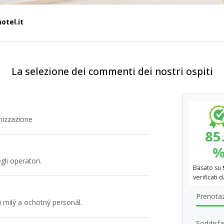
otel.it
La selezione dei commenti dei nostri ospiti
nizzazione
85
li operatori.
Basato su
verificati 
Prenotaz
mi milý a ochotný personál.
Soddisfa