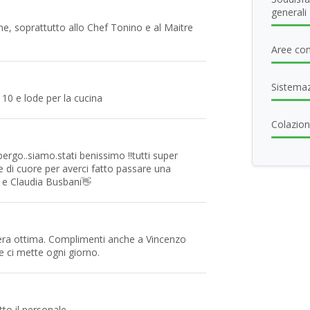
generali
one, soprattutto allo Chef Tonino e al Maitre
Aree com
Sistema
 10 e lode per la cucina
Colazione
albergo..siamo.stati benissimo !!tutti super
zie di cuore per averci fatto passare una
 e Claudia Busbani👋
 era ottima. Complimenti anche a Vincenzo
e ci mette ogni giorno.
to il personale