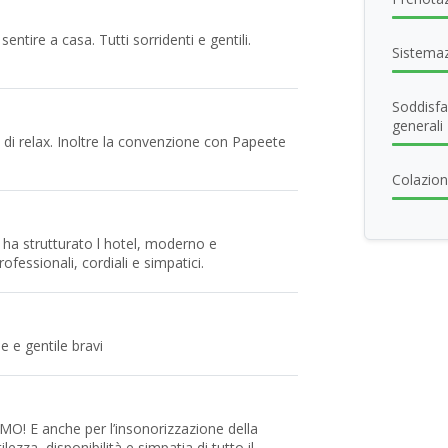
entire a casa. Tutti sorridenti e gentili.
Sistema
Soddisfa
generali
 di relax. Inoltre la convenzione con Papeete
Colazio
ha strutturato l hotel, moderno e
ofessionali, cordiali e simpatici.
e e gentile bravi
O! E anche per l’insonorizzazione della
ezza, disponibilità e simpatia di tutto il