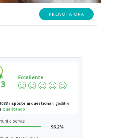
PRENOTA ORA
Eccellente
.3
%
1083 risposte ai questionari
gestiti e
da
Qualitando
uni e servizi
96.2%
ione e accoglienza