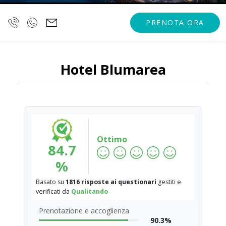
PRENOTA ORA
Hotel Blumarea
Ottimo
84.7
%
Basato su
1816 risposte ai questionari
gestiti e
verificati da
Qualitando
Prenotazione e accoglienza
90.3%